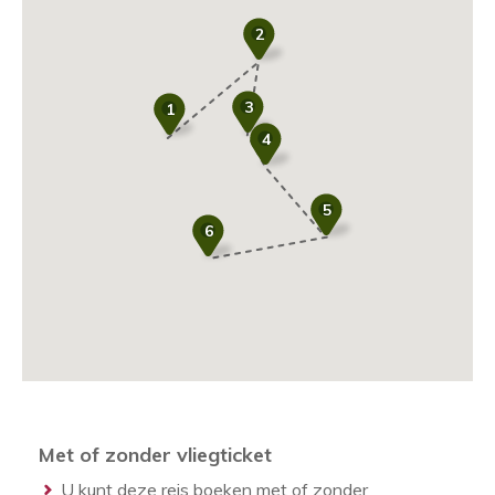
2
3
1
4
5
6
Met of zonder vliegticket
U kunt deze reis boeken met of zonder