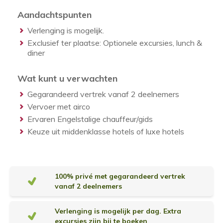
Aandachtspunten
Verlenging is mogelijk.
Exclusief ter plaatse: Optionele excursies, lunch &
diner
Wat kunt u verwachten
Gegarandeerd vertrek vanaf 2 deelnemers
Vervoer met airco
Ervaren Engelstalige chauffeur/gids
Keuze uit middenklasse hotels of luxe hotels
E
100% privé met gegarandeerd vertrek
x
vanaf 2 deelnemers
t
Verlenging is mogelijk per dag. Extra
r
excursies zijn bij te boeken