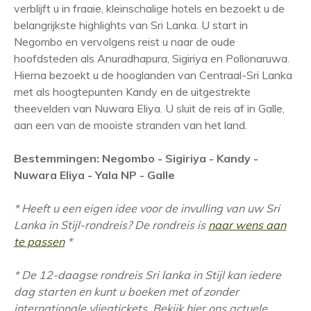
verblijft u in fraaie, kleinschalige hotels en bezoekt u de
t
belangrijkste highlights van Sri Lanka. U start in
i
Negombo en vervolgens reist u naar de oude
e
hoofdsteden als Anuradhapura, Sigiriya en Pollonaruwa.
Hierna bezoekt u de hooglanden van Centraal-Sri Lanka
met als hoogtepunten Kandy en de uitgestrekte
theevelden van Nuwara Eliya. U sluit de reis af in Galle,
aan een van de mooiste stranden van het land.
Bestemmingen: Negombo - Sigiriya - Kandy -
Nuwara Eliya - Yala NP - Galle
*
Heeft u een eigen idee voor de invulling van uw Sri
Lanka in Stijl-rondreis?
De rondreis is
naar wens aan
te passen
*
* De 12-daagse rondreis Sri lanka in Stijl kan iedere
dag starten en kunt u boeken met of zonder
internationale vliegtickets. Bekijk hier ons actuele