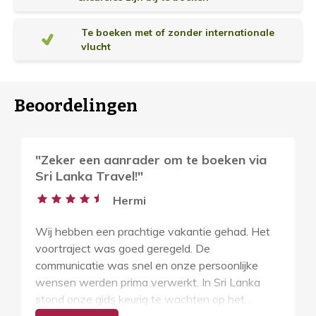
a
i
Te boeken met of zonder internationale
vlucht
n
f
o
Beoordelingen
r
m
a
"Zeker een aanrader om te boeken via
t
Sri Lanka Travel!"
i
Hermi
e
Wij hebben een prachtige vakantie gehad. Het
voortraject was goed geregeld. De
communicatie was snel en onze persoonlijke
wensen werden prima verwerkt. In Sri Lanka
stond onze gids keurig te wachten op het