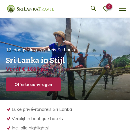
0
12-daagse luxe rondreis Sri Lanka
Sri Lanka in Stijl
Vanaf € 1699 p.p.
Offerte aanvragen
Luxe privé-rondreis Sri Lanka
Verblijf in boutique hotels
Incl. alle highlights!