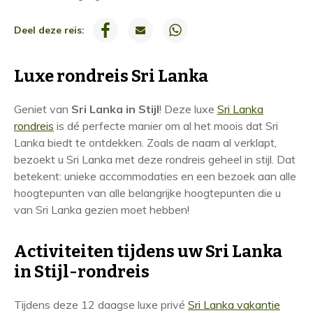
R
Deel deze reis:
o
n
Luxe rondreis Sri Lanka
d
r
Geniet van
Sri Lanka in Stijl
! Deze luxe
Sri Lanka
e
rondreis
is dé perfecte manier om al het moois dat Sri
Lanka biedt te ontdekken. Zoals de naam al verklapt,
i
bezoekt u Sri Lanka met deze rondreis geheel in stijl. Dat
s
betekent: unieke accommodaties en een bezoek aan alle
i
hoogtepunten van alle belangrijke hoogtepunten die u
n
van Sri Lanka gezien moet hebben!
f
o
Activiteiten tijdens uw Sri Lanka
r
in Stijl-rondreis
m
Tijdens deze 12 daagse luxe privé
Sri Lanka vakantie
a