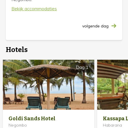
Bekijk accommodaties
volgende dag
Hotels
Dag 1
Goldi Sands Hotel
Kassapa 
Negombo
Habarana