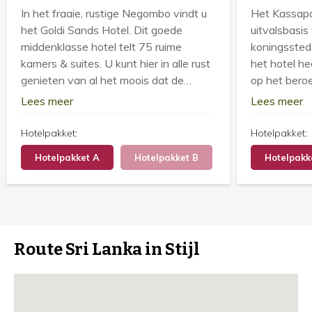
In het fraaie, rustige Negombo vindt u
Het Kassapa
het Goldi Sands Hotel. Dit goede
uitvalsbasi
middenklasse hotel telt 75 ruime
koningssted
kamers & suites. U kunt hier in alle rust
het hotel he
genieten van al het moois dat de
op het bero
stranden van Sri Lanka u te bieden
Sigiriya. He
Lees meer
Lees meer
hebben!
gelegen in f
Hotelpakket:
Hotelpakket:
Hotelpakket A
Hotelpakket B
Hotelpakk
Route Sri Lanka in Stijl