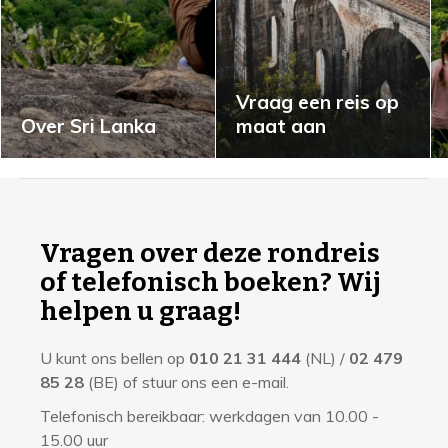
Vraag een reis op
Over Sri Lanka
maat aan
I
n
f
Vragen over deze rondreis
o
of telefonisch boeken? Wij
r
helpen u graag!
m
U kunt ons bellen op
010 21 31 444
(NL) /
02 479
a
85 28
(BE) of stuur ons een e-mail.
t
Telefonisch bereikbaar: werkdagen van 10.00 -
i
15.00 uur