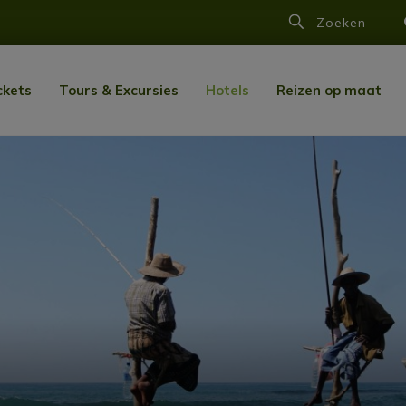
Zoeken
ckets
Tours & Excursies
Hotels
Reizen op maat