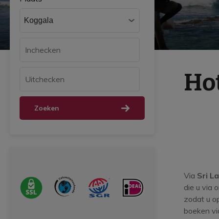
Hot
Zoeken
Via
Sri L
die u via 
zodat u o
boeken vi