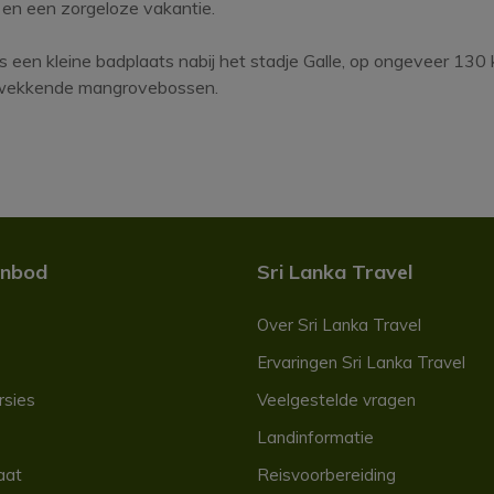
 en een zorgeloze vakantie.
s een kleine badplaats nabij het stadje Galle, op ongeveer 130
kwekkende mangrovebossen.
anbod
Sri Lanka Travel
Over Sri Lanka Travel
Ervaringen Sri Lanka Travel
rsies
Veelgestelde vragen
Landinformatie
aat
Reisvoorbereiding