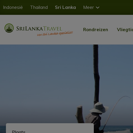
Indonesië
Thailand
Sri Lanka
Meer
Rondreizen
Vliegti
Plaats