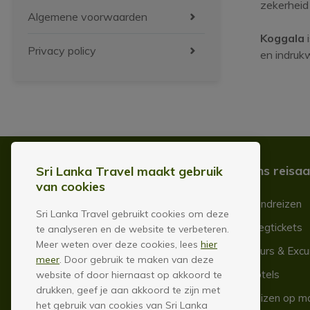
zekerheid
Algemene voorwaarden
Koggala
i
Privacy policy
en indru
Bestemmingen
Ons reisa
Sri Lanka Travel maakt gebruik
van cookies
Sri Lanka & Malediven
Rondreizen
Sri Lanka Travel gebruikt cookies om deze
Bali & Indonesië
Vliegtickets
te analyseren en de website te verbeteren.
Meer weten over deze cookies, lees
hier
Thailand
Tours & Excu
meer
. Door gebruik te maken van deze
Vietnam
Hotels
website of door hiernaast op akkoord te
drukken, geef je aan akkoord te zijn met
Cambodja
Reizen op m
het gebruik van cookies van Sri Lanka