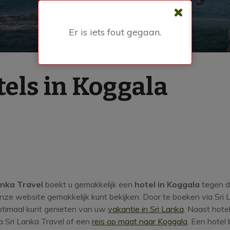
Er is iets fout gegaan.
els in Koggala
anka Travel
boekt u gemakkelijk een
hotel in Koggala
tegen de
onze website gemakkelijk kunt bekijken. Door te boeken via Sri 
ptimaal kunt genieten van uw
vakantie in Sri Lanka
. Naast hote
a Sri Lanka Travel of een
reis op maat naar Koggala
. Een hotel